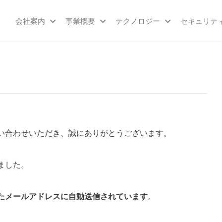
会社案内
事業概要
テクノロジー
セキュリテ
株
SaaS
事業
式
を軸
会
にプ
ロダ
社
クト
ネ
を展
開、
ク
受託
ス
開発
い合わせいただき、誠にありがとうございます。
での
ト
課題
ハ
解決
ました。
ン
もお
こな
ズ
う静
たメールアドレスに自動送信されています
。
岡の
IT企