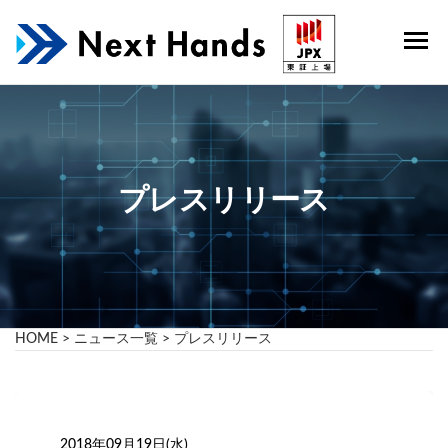
コ
ン
テ
株
SaaS
ン
事業
式
ツ
を軸
へ
会
にプ
ス
ロダ
社
キ
クト
ッ
ネ
を展
プレスリリース
プ
開、
ク
受託
ス
開発
での
ト
課題
ハ
解決
HOME
>
ニュース一覧
>
プレスリリース
ン
もお
こな
ズ
う静
岡の
IT企
2018年09月19日(水)