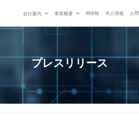
IR情報
求人情報
お
会社案内
事業概要
株
SaaS
事業
式
を軸
会
にプ
ロダ
社
クト
ネ
を展
プレスリリース
開、
ク
受託
ス
開発
での
ト
課題
ハ
解決
ン
もお
こな
ズ
う静
岡の
IT企