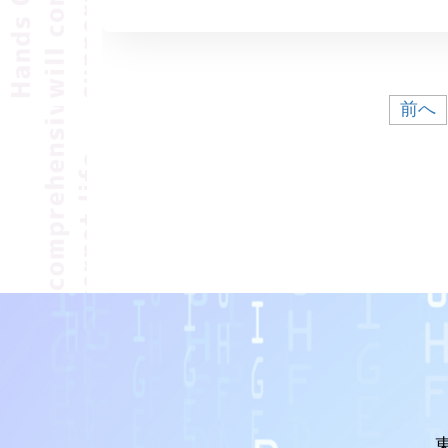
投
前へ
稿
の
ペ
ー
ジ
送
り