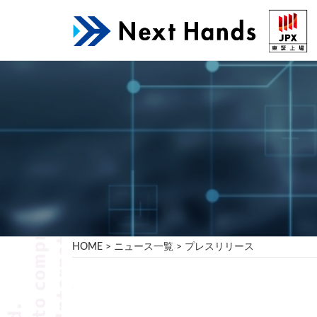
コ
ン
テ
ン
ツ
へ
ス
キ
ッ
プ
HOME
>
ニュース一覧
>
プレスリリース