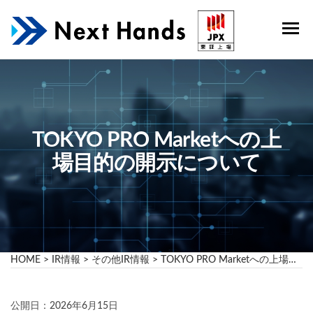
コ
ン
テ
株
SaaS
ン
事業
式
ツ
を軸
へ
会
にプ
ス
ロダ
社
キ
クト
ッ
ネ
を展
TOKYO PRO Marketへの上
プ
開、
ク
場目的の開示について
受託
ス
開発
での
ト
課題
ハ
解決
ン
もお
こな
ズ
HOME
>
IR情報
>
その他IR情報
>
TOKYO PRO Marketへの上場目的の開示について
う静
岡の
IT企
公開日：2026年6月15日